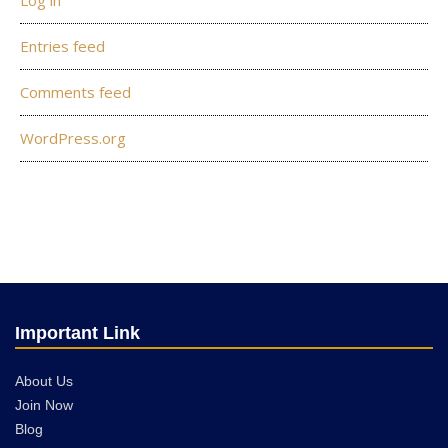
Log in
Entries feed
Comments feed
WordPress.org
Important Link
About Us
Join Now
Blog